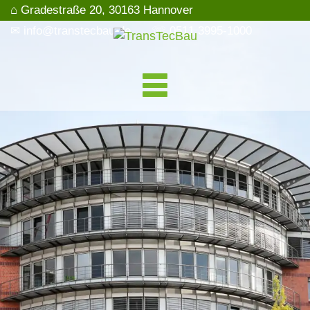
⌂ Gradestraße 20, 30163 Hannover
✉ info@transtecbau.de
☏ 0511 3995-1000