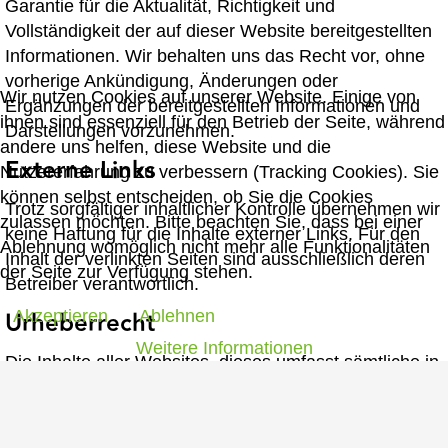
Garantie für die Aktualität, Richtigkeit und
Vollständigkeit der auf dieser Website bereitgestellten
Informationen. Wir behalten uns das Recht vor, ohne
vorherige Ankündigung, Änderungen oder
Wir nutzen Cookies auf unserer Website. Einige von
Ergänzungen der bereitgestellten Informationen und
ihnen sind essenziell für den Betrieb der Seite, während
Darstellungen vorzunehmen.
andere uns helfen, diese Website und die
Externe Links
Nutzererfahrung zu verbessern (Tracking Cookies). Sie
können selbst entscheiden, ob Sie die Cookies
Trotz sorgfältiger inhaltlicher Kontrolle übernehmen wir
zulassen möchten. Bitte beachten Sie, dass bei einer
keine Haftung für die Inhalte externer Links. Für den
Ablehnung womöglich nicht mehr alle Funktionalitäten
Inhalt der verlinkten Seiten sind ausschließlich deren
der Seite zur Verfügung stehen.
Betreiber verantwortlich.
Urheberrecht
Akzeptieren
Ablehnen
Weitere Informationen
Die Inhalte aller Websites, dieses umfasst sämtliche in
dieser Website veröffentlichten Informationen,
Dokumente und Darstellungen, sind urheberrechtlich
geschützt.