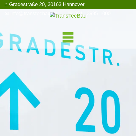
⌂ Gradestraße 20, 30163 Hannover
✉ info@transtecbau.de
☏ 0511 3995-1000