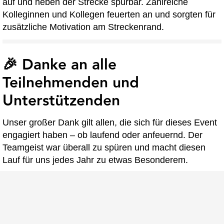
auf und neben der Strecke spürbar. Zahlreiche
Kolleginnen und Kollegen feuerten an und sorgten für
zusätzliche Motivation am Streckenrand.
🎉 Danke an alle
Teilnehmenden und
Unterstützenden
Unser großer Dank gilt allen, die sich für dieses Event
engagiert haben – ob laufend oder anfeuernd. Der
Teamgeist war überall zu spüren und macht diesen
Lauf für uns jedes Jahr zu etwas Besonderem.
Ein weiteres Dankeschön geht an die
Organisator*innen des B2Run Hannover – für eine
rundum gelungene Veranstaltung mit professionellem
Ablauf, großartiger Atmosphäre und echtem