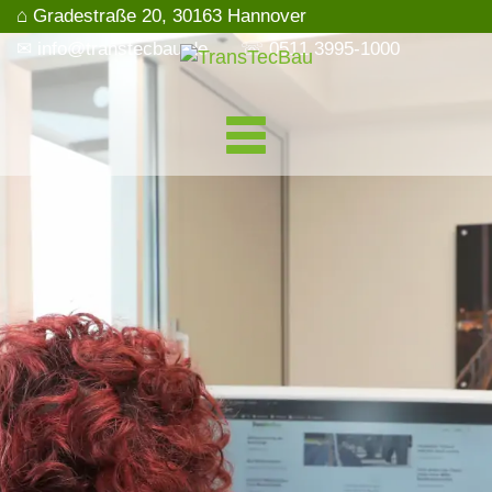
⌂ Gradestraße 20, 30163 Hannover
✉ info@transtecbau.de
☏ 0511 3995-1000