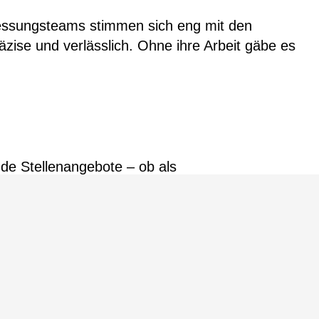
messungsteams stimmen sich eng mit den
räzise und verlässlich. Ohne ihre Arbeit gäbe es
nde Stellenangebote – ob als
t in Hannover weiterhin auf höchstem Niveau zu