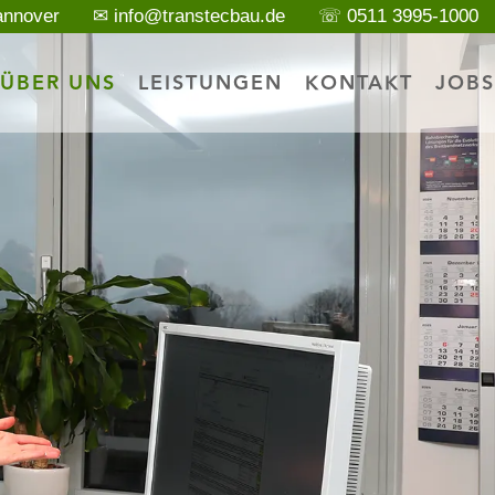
annover
✉ info@transtecbau.de
☏ 0511 3995-1000
ÜBER UNS
LEISTUNGEN
KONTAKT
JOBS