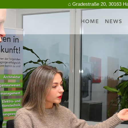
⌂ Gradestraße 20, 30163 H
HOME
NEWS